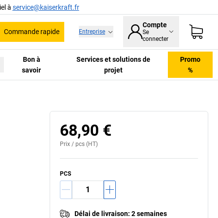
el à
service@kaiserkraft.fr
Compte
Commande rapide
Entreprise
Se
he
connecter
Bon à
Services et solutions de
Promo
savoir
projet
%
68,90 €
Prix /
pcs
(HT)
PCS
Délai de livraison
:
2 semaines