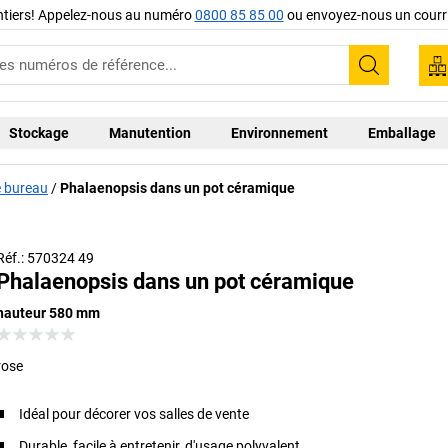
ntiers! Appelez-nous au numéro
0800 85 85 00
ou envoyez-nous un courri
Recherc
Stockage
Manutention
Environnement
Emballage
de bureau
Phalaenopsis dans un pot céramique
Réf.: 570324 49
Phalaenopsis dans un pot céramique
hauteur 580 mm
rose
Idéal pour décorer vos salles de vente
Durable, facile à entretenir, d'usage polyvalent