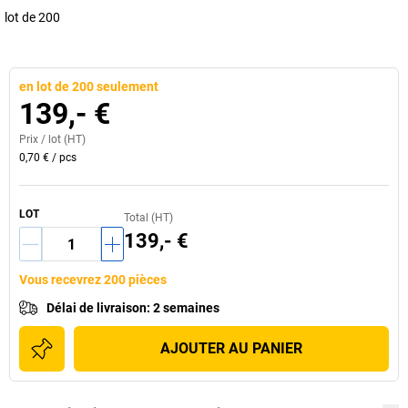
lot de 200
en lot de 200 seulement
139,- €
Prix /
lot
(HT)
0,70 €
/
pcs
LOT
Total (HT)
139,- €
Vous recevrez 200 pièces
Délai de livraison
:
2 semaines
AJOUTER AU PANIER